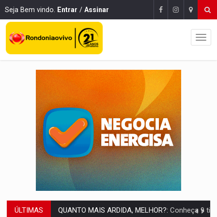
Seja Bem vindo.
Entrar
/
Assinar
ÚLTIMAS
DIA DOS PAIS:
Foragido por latrocínio é preso após levar filho de dois anos p