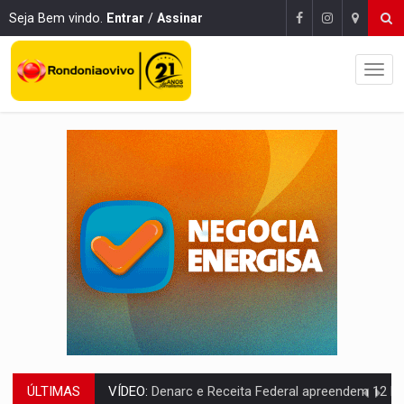
Seja Bem vindo.
Entrar
/
Assinar
ÚLTIMAS
OPERAÇÃO DA PC:
Membros do CV são presos com armas e drogas após c