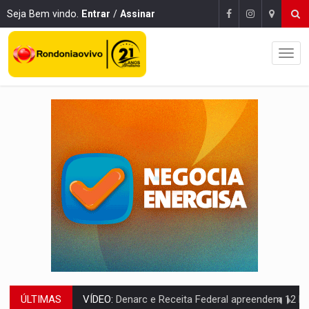
Seja Bem vindo.
Entrar
/
Assinar
ÚLTIMAS
OPERAÇÃO DA PC:
Membros do CV são presos com armas e drogas após c