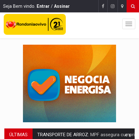
Seja Bem vindo.
Entrar
/
Assinar
ÚLTIMAS
DEEPFAKE:
Sancionada lei contra violência sexual infantil na inte