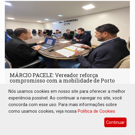
MÁRCIO PACELE: Vereador reforça
compromisso com a mobilidade de Porto
Velho
Nós usamos cookies em nosso site para oferecer a melhor
Política
28 de Outubro de 2025 às 17:16
experiência possível. Ao continuar a navegar no site, você
concorda com esse uso. Para mais informações sobre
como usamos cookies, veja nossa
Política de Cookies
Continuar