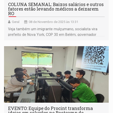
COLUNA SEMANAL: Baixos salários e outros
fatores estão levando médicos a deixarem
RO
Geral
08 de Novembro de 2025 às 13:31
Veja também um imigrante mulçumano, socialista vira
prefeito de Nova York; COP 30 em Belém; governador
Marcos Rocha está em uma encruzilhada; Pesquisa
mostra que Confúcio Moura continua forte para 2026; e
muito mais
EVENTO: Equipe do Procint transforma
ideias em soluções no Bootcamp de