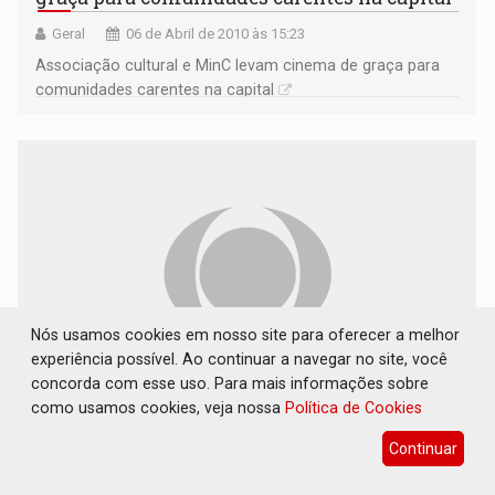
Geral
06 de Abril de 2010 às 15:23
Associação cultural e MinC levam cinema de graça para
comunidades carentes na capital
Nós usamos cookies em nosso site para oferecer a melhor
experiência possível. Ao continuar a navegar no site, você
concorda com esse uso. Para mais informações sobre
como usamos cookies, veja nossa
Política de Cookies
Lenha na Fogueira - Por ZéKatraca
Continuar
Cultura
29 de Março de 2010 às 16:21
Lenha na Fogueira - Por ZéKatraca