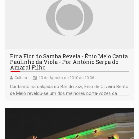
Fina Flor do Samba Revela - Ênio Melo Canta
Paulinho da Viola - Por Antônio Serpa do
Amaral Filho
Cultura
10 de Agosto de 2010 às 10:06
Cantando na calçada do Bar do Zizi, Ênio de Oliveira Bento
de Melo revelou-se um dos melhores porta-vozes da
música de Paulinho da Viola em Rondônia e passou em
revista a obra do compositor, inundando de magia e
malemolência o centro histórico guaporé. El