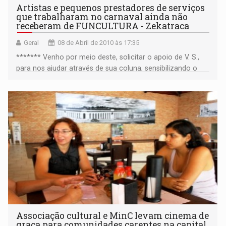
Artistas e pequenos prestadores de serviços
que trabalharam no carnaval ainda não
receberam de FUNCULTURA - Zekatraca
Geral
08 de Abril de 2010 às 17:35
******* Venho por meio deste, solicitar o apoio de V. S.,
para nos ajudar através de sua coluna, sensibilizando o
Financeiro da Fundação Cultural de Porto Velho que, até a
presente data não pagou alguns prestadores de serviços
que trabalharam no carnaval
Associação cultural e MinC levam cinema de
graça para comunidades carentes na capital