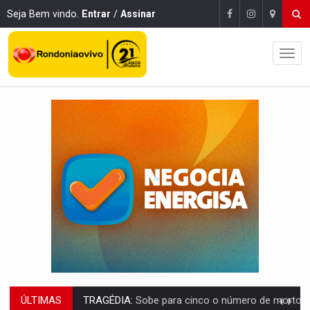
Seja Bem vindo.
Entrar
/
Assinar
ÚLTIMAS
TRANSPORTE DE ARROZ:
MPF assegura cumprimento da legislação sobre transporte d