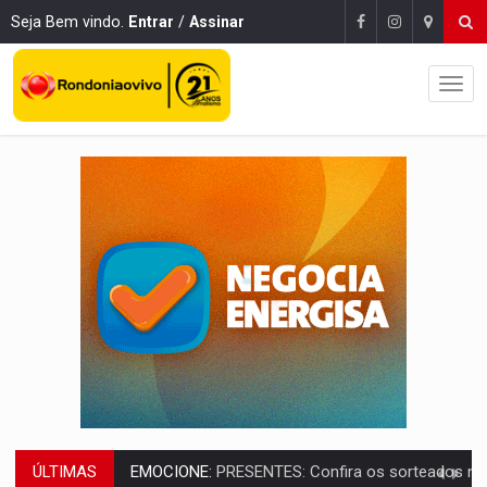
Seja Bem vindo.
Entrar
/
Assinar
ÚLTIMAS
VOVÔ LADRÃO:
Idoso é filmado furtando bicicleta na frente