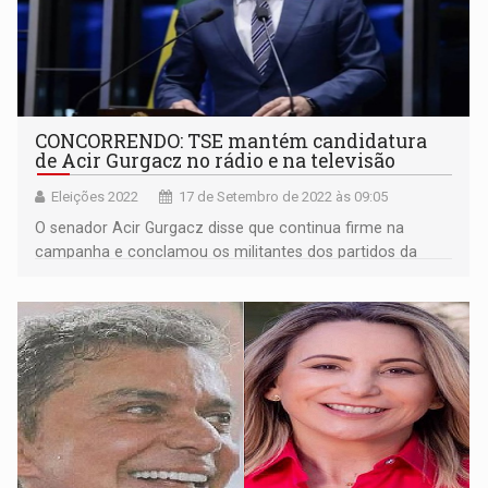
CONCORRENDO: TSE mantém candidatura
de Acir Gurgacz no rádio e na televisão
Eleições 2022
17 de Setembro de 2022 às 09:05
O senador Acir Gurgacz disse que continua firme na
campanha e conclamou os militantes dos partidos da
Frente Democrática e todas as pessoas que apoiam sua
candidatura para reforçarem a campanha nesses últimos
dias