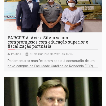
PARCERIA: Acir e Sílvia selam
compromissos com educação superior e
fiscalização portuária
Política
18 de Outubro de 2021 às 15:25
Parlamentares manifestaram apoio à construção de um
novo campus da Faculdade Católica de Rondônia (FCR),
em Porto Velho, e com a fiscalização portuária fluvial,
firmaram apoio para a construção da nova sede da
Capitania Fluvial de Porto Velho (CFPV).