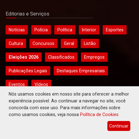
Editorias e Serviços
Notícias
Polícia
Política
Interior
Esportes
Cultura
Concursos
Geral
Listão
Eleições 2026
Classificados
Empregos
Publicações Legais
Destaques Empresariais
Eventos
Vídeos
Nós usamos cookies em nosso site para oferecer a melhor
experiência possível. Ao continuar a navegar no site, você
Contatos
concorda com esse uso. Para mais informações sobre
Fale Conosco
como usamos cookies, veja nossa
Política de Cookies
(69) 3225-5866 | Fone Fixo
Continuar
(69) 99981-5823 | Redação