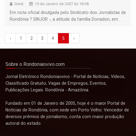
Geral
19 de Janeiro de 2007 às 18:08
Em nota oficial divulgada pelo Sindicato dos Jornalistas de
Rondônia ? SINJOR -, a atitude da família Donadon, em
processar o jornalista Carlos Sperança Neto, por
denunciar escândalo financeiro, foi rechaçada com vigor.
‹
1
2
3
4
5
›
Leia nota e matéria. >>>
Sobre o Rondoniaovivo.com
Jornal Eletrônico Rondoniaovivo - Portal de Notícias, Vídeos,
Classificado Gratuito, Vagas de Empregos, Eventos,
Publicações Legais. Rondônia - Amazônia.
Fundado em 01 de Janeiro de 2005, hoje é o maior Portal de
Notícias de Rondônia, com sede em Porto Velho. Vencedor de
diversos prêmios de jornalismo, conta com maior produção
autoral do estado.