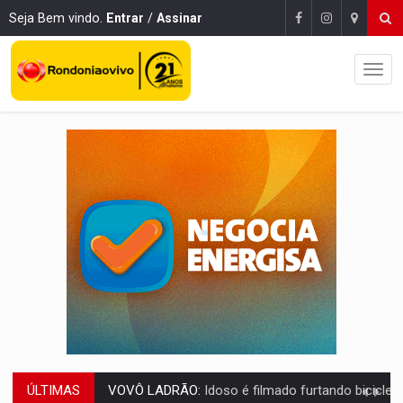
Seja Bem vindo.
Entrar
/
Assinar
ÚLTIMAS
JUSTIÇA:
Comarca de Nova Mamoré terá seu primeiro jú