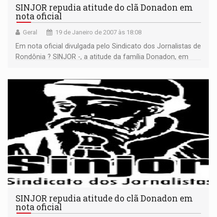
SINJOR repudia atitude do clã Donadon em
nota oficial
Geral
19 de Janeiro de 2007 às 18:08
Em nota oficial divulgada pelo Sindicato dos Jornalistas de
Rondônia ? SINJOR -, a atitude da família Donadon, em
processar o jornalista Carlos Sperança Neto, por
denunciar escândalo financeiro, foi rechaçada com vigor.
Leia nota e matéria. >>>
SINJOR repudia atitude do clã Donadon em
nota oficial