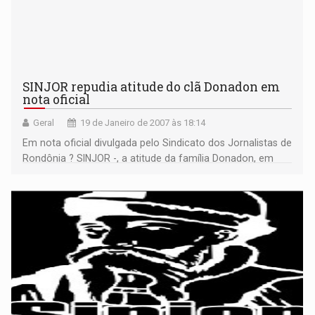
SINJOR repudia atitude do clã Donadon em
nota oficial
Geral
19 de Janeiro de 2007 às 18:14
Em nota oficial divulgada pelo Sindicato dos Jornalistas de
Rondônia ? SINJOR -, a atitude da família Donadon, em
processar o jornalista Carlos Sperança Neto, por
denunciar escândalo financeiro, foi rechaçada com vigor.
Leia matéria e nota aqui. >>>