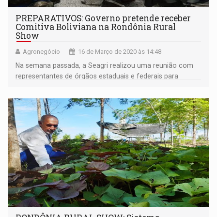
PREPARATIVOS: Governo pretende receber
Comitiva Boliviana na Rondônia Rural
Show
Agronegócio
16 de Março de 2020 às 14:48
Na semana passada, a Seagri realizou uma reunião com
representantes de órgãos estaduais e federais para
debater assuntos pertinentes à feira e Rodadas de
Negócios, bem como, a vinda de Comitiva Boliviana e
caravanas, com a possível entrada pelas rotas de Guajará
Mirim e Costa Marques