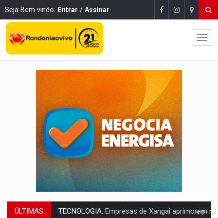
Seja Bem vindo.
Entrar
/
Assinar
ÚLTIMAS
PROTEGE A TERRA:
China descobre como explodir asteroide com bomba n