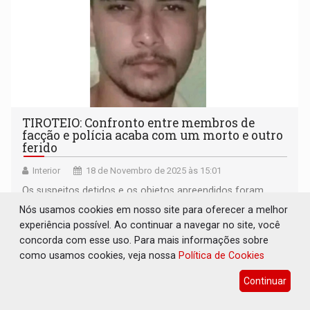
TIROTEIO: Confronto entre membros de
facção e polícia acaba com um morto e outro
ferido
Interior
18 de Novembro de 2025 às 15:01
Os suspeitos detidos e os objetos apreendidos foram
encaminhados à autoridade policial para adoção das
Nós usamos cookies em nosso site para oferecer a melhor
medidas legais cabíveis
experiência possível. Ao continuar a navegar no site, você
concorda com esse uso. Para mais informações sobre
como usamos cookies, veja nossa
Política de Cookies
Continuar