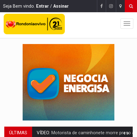
Seja Bem vindo.
Entrar
/
Assinar
ÚLTIMAS
LAZER:
Seis lugares gratuitos para aproveitar o fim de semana e