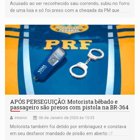
Acusado ao ser reconhecido saiu correndo, subiu no forro
de uma loja e só foi preso com a chegada da PM que
usou bala de borracha e pistola de choque para contê-
lo
APÓS PERSEGUIÇÃO: Motorista bêbado e
passageiro são presos com pistola na BR-364
Interior
06 de Janeiro de 2026 às 15:33
Motorista também foi detido por embriaguez e constava
em seu desfavor mandado de prisão em aberto