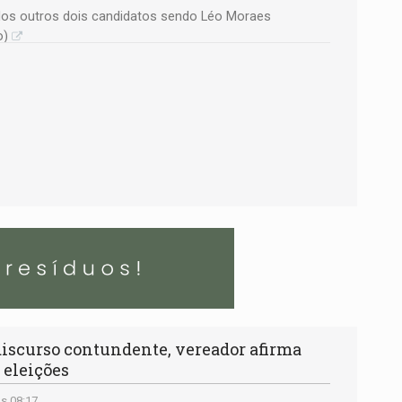
dos outros dois candidatos sendo Léo Moraes
o)
curso contundente, vereador afirma
 eleições
às 08:17