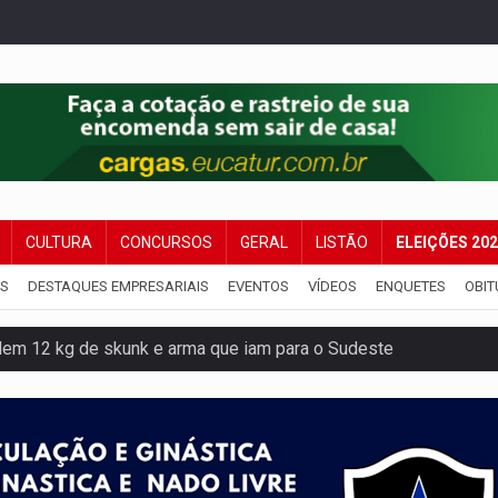
CULTURA
CONCURSOS
GERAL
LISTÃO
ELEIÇÕES 20
IS
DESTAQUES EMPRESARIAIS
EVENTOS
VÍDEOS
ENQUETES
OBIT
dem 12 kg de skunk e arma que iam para o Sudeste
resos com armas e drogas após crime de tortur@
as Somos Nós será apresentado na capital
tocicleta em frente de academia