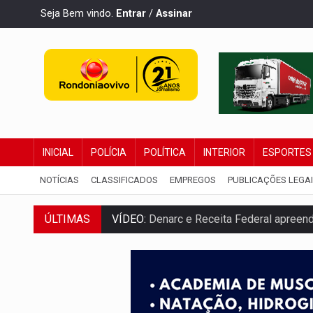
Seja Bem vindo.
Entrar
/
Assinar
INICIAL
POLÍCIA
POLÍTICA
INTERIOR
ESPORTES
NOTÍCIAS
CLASSIFICADOS
EMPREGOS
PUBLICAÇÕES LEGA
VÍDEO:
Denarc e Receita Federal apreen
ÚLTIMAS
OPERAÇÃO DA PC:
Membros do CV são p
ENTRADA GRATUITA:
Espetáculo As Mari
VÍDEO:
Três são presos após furto de mo