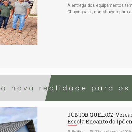
A entrega dos equipamentos tem 
Chupinguaia , contribuindo para a
manutenção de estradas
JÚNIOR QUEIROZ: Vereado
Escola Encanto do Ipê 
Política
23 de Março de 2026 