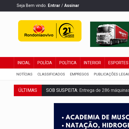
Seja Bem vindo.
Entrar
/
Assinar
INICIAL
POLÍCIA
POLÍTICA
INTERIOR
ESPORTES
NOTÍCIAS
CLASSIFICADOS
EMPREGOS
PUBLICAÇÕES LEGA
ÚLTIMAS
SOB SUSPEITA:
Entrega de 286 máquinas
ARTIGO:
Reter até 50% no distrato imobil
DO HOSPITAL AO CAMPO:
Veja as mais 
EXPANSÃO:
Grupo Nova Era amplia pres