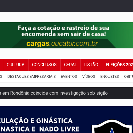
CULTURA
CONCURSOS
GERAL
LISTÃO
ELEIÇÕES 20
IS
DESTAQUES EMPRESARIAIS
EVENTOS
VÍDEOS
ENQUETES
OBIT
 em Rondônia coincide com investigação sob sigilo
iário é legal, mas não pode ser automático
de 200 ações de Marcos Rogério para Rondônia
ença em PVH e transforma Aramix em Super Nova Era