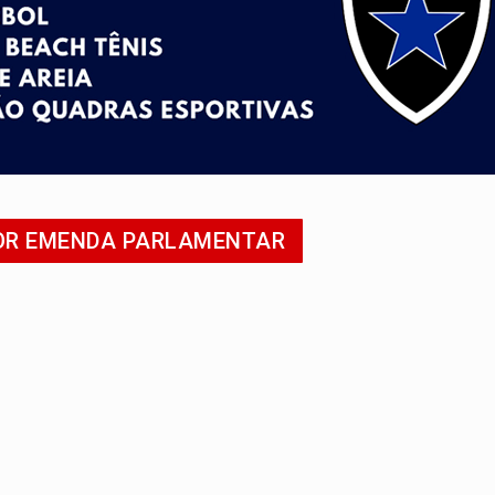
nacional e transforma Brasil em corredor da cocaína
Antônio Ocampo conduz a história de uma ferrovia desgoverna
em ao Iphan recuperação de área atingida por erosão na EFMM
ta de carne assada para o almoço e o jantar
 professores em PVH é considerada ilegal pela Justiça
POR EMENDA PARLAMENTAR
candidatos ao Governo de RO partem para tudo ou nada