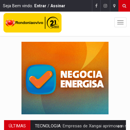
Seja Bem vindo.
Entrar
/
Assinar
ÚLTIMAS
PROTEGE A TERRA:
China descobre como explodir asteroide com bomba n