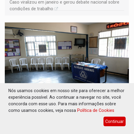
Caso viralizou em janeiro e gerou debate nacional sobre
condições de trabalho
Nós usamos cookies em nosso site para oferecer a melhor
INTEGRAÇÃO E APOIO: Seminário destaca
experiência possível. Ao continuar a navegar no site, você
papel dos Alcoólicos Anônimos na
concorda com esse uso. Para mais informações sobre
recuperação de dependentes
como usamos cookies, veja nossa
Política de Cookies
Geral
03 de Junho de 2026 às 11:15
Continuar
A iniciativa busca fortalecer a conscientização sobre o
alcoolismo como questão de saúde pública e evidenciar a