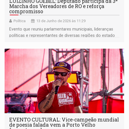
LUIZINHO GOEBEL: Deputado participa da 3ª
Marcha dos Vereadores de RO e reforça
compromisso
Política
13 de Junho de 2026 às 11:29
Evento que reuniu parlamentares municipais, lideranças
políticas e representantes de diversas regiões do estado
para discutir temas ligados ao fortalecimento da gestão
pública e ao desenvolvimento dos municípios
rondonienses
EVENTO CULTURAL: Vice-campeão mundial
de poesia falada vem a Porto Velho