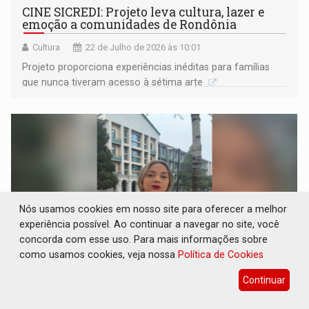
CINE SICREDI: Projeto leva cultura, lazer e
emoção a comunidades de Rondônia
Cultura
22 de Julho de 2026 às 10:01
Projeto proporciona experiências inéditas para famílias
que nunca tiveram acesso à sétima arte
Nós usamos cookies em nosso site para oferecer a melhor
experiência possível. Ao continuar a navegar no site, você
concorda com esse uso. Para mais informações sobre
como usamos cookies, veja nossa
Política de Cookies
Continuar
ELEIÇÕES 2026: PT recua e jornalista Luciana
Oliveira retira pré-candidatura ao Senado
por Rondônia