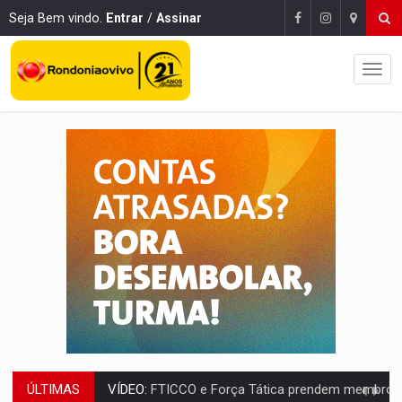
Seja Bem vindo.
Entrar
/
Assinar
ÚLTIMAS
VÍDEO:
FTICCO e Força Tática prendem membro do CV com arma e drogas em