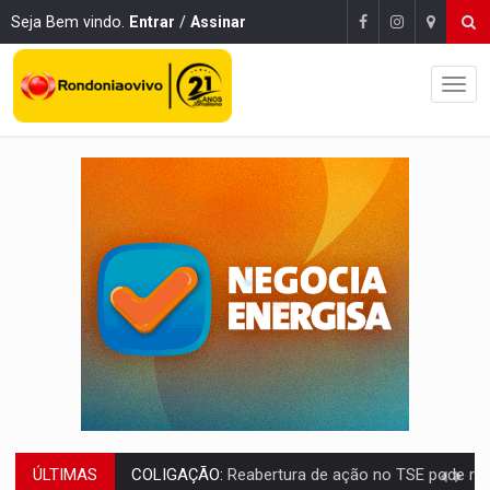
Seja Bem vindo.
Entrar
/
Assinar
ÚLTIMAS
INCLUSÃO:
APAE Porto Velho abre inscrições para 