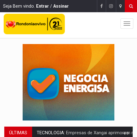
Seja Bem vindo.
Entrar
/
Assinar
ÚLTIMAS
PROTEGE A TERRA:
China descobre como explodir asteroide com bomba n