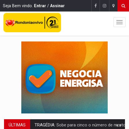
Seja Bem vindo.
Entrar
/
Assinar
ÚLTIMAS
TRANSPORTE DE ARROZ:
MPF assegura cumprimento da legislação sobre transporte d