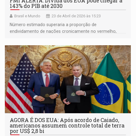
FMI ALERTA: Dívida dos EUA pode chegar a
143% do PIB até 2030
Brasil e Mundo
23 de Abril de 2026 às 15:23
Número estimado superaria a proporção de
endividamento de nações cronicamente no vermelho,
como Itália e Grécia, reflexo de cortes de impostos e
aumento de gastos federais
AGORA É DOS EUA: Após acordo de Caiado,
americanos assumem controle total de terra
por US$ 2,8 bi