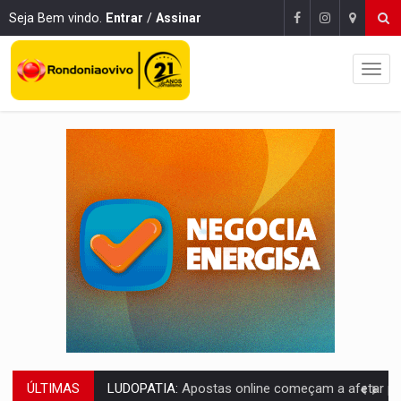
Seja Bem vindo.
Entrar
/
Assinar
ÚLTIMAS
REFLORESTAMENTO:
Plantar árvores não será mais suficiente para comprov