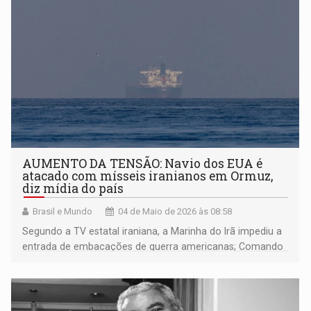
AUMENTO DA TENSÃO: Navio dos EUA é
atacado com mísseis iranianos em Ormuz,
diz mídia do país
Brasil e Mundo
04 de Maio de 2026 às 08:58
Segundo a TV estatal iraniana, a Marinha do Irã impediu a
entrada de embacações de guerra americanas; Comando
Central dos Estados Unidos declarou que nennhum navio
foi atingido