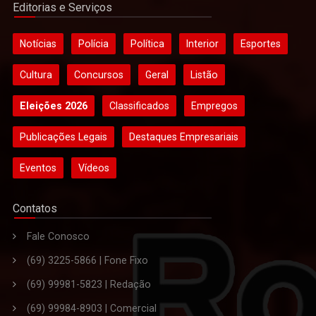
Editorias e Serviços
Notícias
Polícia
Política
Interior
Esportes
Cultura
Concursos
Geral
Listão
Eleições 2026
Classificados
Empregos
Publicações Legais
Destaques Empresariais
Eventos
Vídeos
Contatos
Fale Conosco
(69) 3225-5866 | Fone Fixo
(69) 99981-5823 | Redação
(69) 99984-8903 | Comercial