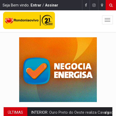
Seja Bem vindo.
Entrar
/
Assinar
ÚLTIMAS
INTERIOR:
Ouro Preto do Oeste realiza Cavalgada da Expo Show Norte