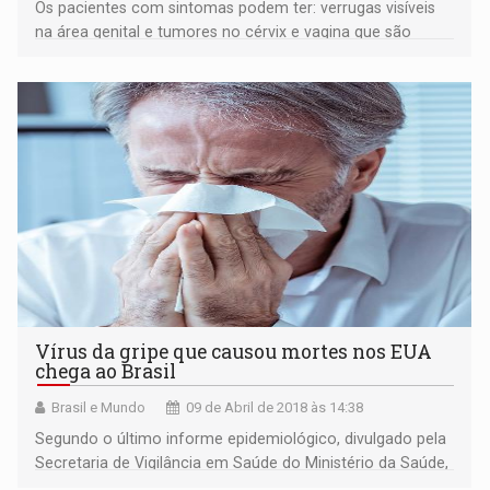
Os pacientes com sintomas podem ter: verrugas visíveis
na área genital e tumores no cérvix e vagina que são
freqüentemente visíveis), HIV (AIDS) (algumas pessoas
com o vírus HIV não apresentam sintomas dessa DST por
10 anos ou mais.
Vírus da gripe que causou mortes nos EUA
chega ao Brasil
Brasil e Mundo
09 de Abril de 2018 às 14:38
Segundo o último informe epidemiológico, divulgado pela
Secretaria de Vigilância em Saúde do Ministério da Saúde,
já são 13 os estados brasileiros que registraram 57 casos