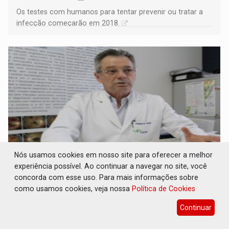
Os testes com humanos para tentar prevenir ou tratar a
infecção começarão em 2018.
Nós usamos cookies em nosso site para oferecer a melhor
experiência possível. Ao continuar a navegar no site, você
Aumentam casos de conjuntivite com início
concorda com esse uso. Para mais informações sobre
do verão em Porto Velho
como usamos cookies, veja nossa
Política de Cookies
Geral
16 de Junho de 2017 às 14:04
Continuar
A conjuntivite é transmissível pelo contato: roupas,
toalhas de rosto e de banho, travesseiros e mãos