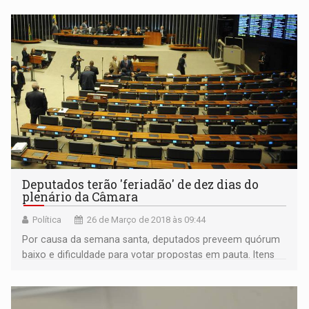
de Síndrome Respiratória Aguda Grave.
Deputados terão 'feriadão' de dez dias do
plenário da Câmara
Política
26 de Março de 2018 às 09:44
Por causa da semana santa, deputados preveem quórum
baixo e dificuldade para votar propostas em pauta. Itens
das áreas econômica e de segurança aguardam
votação