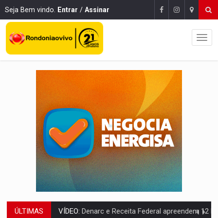
Seja Bem vindo.
Entrar
/
Assinar
ÚLTIMAS
OPERAÇÃO DA PC:
Membros do CV são presos com armas e drogas após c