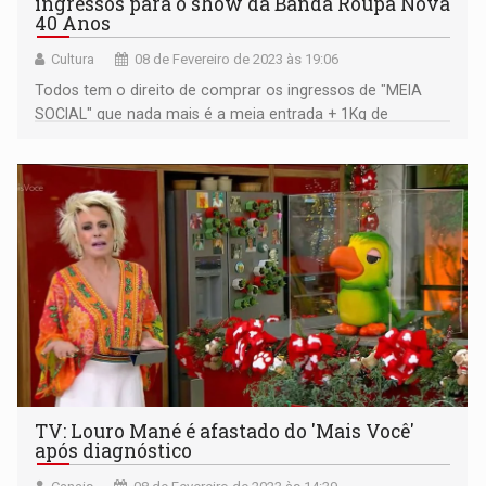
ingressos para o show da Banda Roupa Nova
40 Anos
Cultura
08 de Fevereiro de 2023 às 19:06
Todos tem o direito de comprar os ingressos de "MEIA
SOCIAL" que nada mais é a meia entrada + 1Kg de
alimento que será doado a uma instituição social de Ji-
Paraná.
TV: Louro Mané é afastado do 'Mais Você'
após diagnóstico