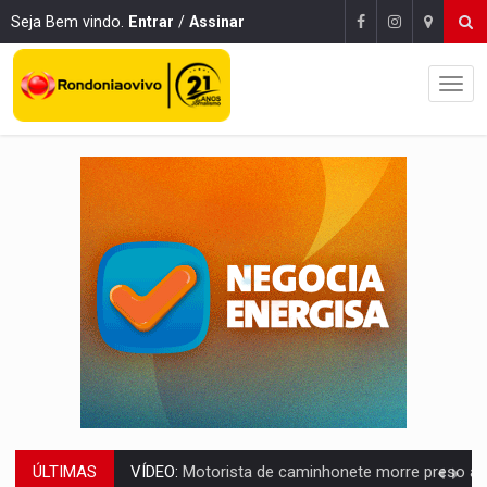
Seja Bem vindo.
Entrar
/
Assinar
ÚLTIMAS
LAZER:
Seis lugares gratuitos para aproveitar o fim de semana e