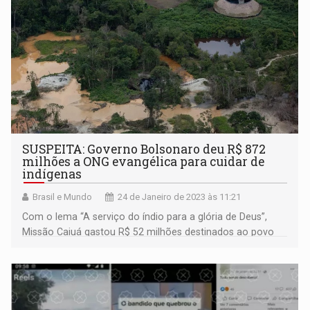
SUSPEITA: Governo Bolsonaro deu R$ 872
milhões a ONG evangélica para cuidar de
indígenas
Brasil e Mundo
24 de Janeiro de 2023 às 11:21
Com o lema “A serviço do índio para a glória de Deus”,
Missão Caiuá gastou R$ 52 milhões destinados ao povo
Yanomami, só em 2022, alugando aeronaves de
garimpeiros