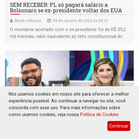
SEM RECEBER: PL só pagará salário a
Bolsonaro se ex-presidente voltar dos EUA
Brasil e Mundo
04 de Janeiro de 2023 às 09:13
O montante acertado com o ex-presidente foi de R$ 39,2
mil mensais, valor equivalente ao teto constitucional do
setor público
Nós usamos cookies em nosso site para oferecer a melhor
experiência possível. Ao continuar a navegar no site, você
concorda com esse uso. Para mais informações sobre
como usamos cookies, veja nossa
Política de Cookies
REALITY: Paulo Vieira e Dani Calabresa são
Continuar
confirmados no ‘BBB 23’