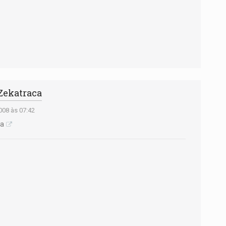
 Zekatraca
08 às 07:42
ca