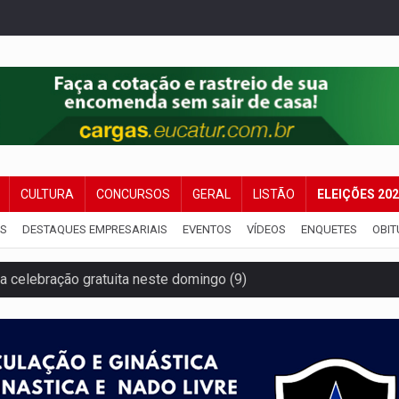
CULTURA
CONCURSOS
GERAL
LISTÃO
ELEIÇÕES 20
IS
DESTAQUES EMPRESARIAIS
EVENTOS
VÍDEOS
ENQUETES
OBIT
za celebração gratuita neste domingo (9)
 Madeira termina com explosivos apreendidos
5 milhões
 PREGÃO ELETRÔNICO Nº 90091/2025/SUPEL/RO