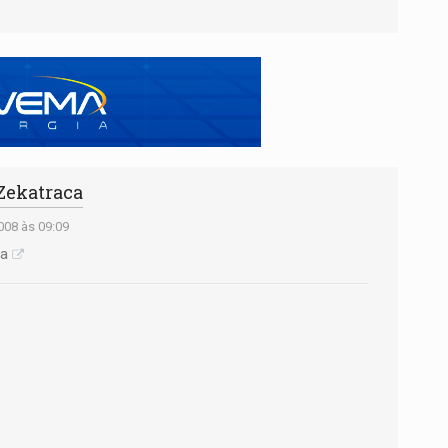
 Zekatraca
08 às 09:09
ca