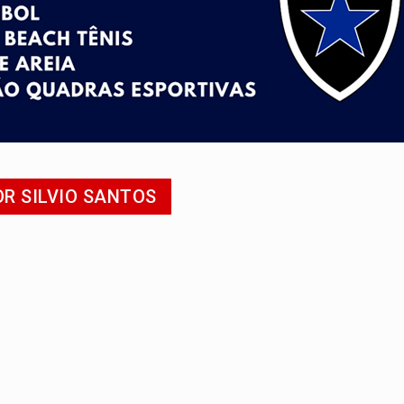
cumentos e questiona apreensão da PF em PVH
 região Central de Porto Velho
 PREGÃO ELETRÔNICO N.º 90136/2026/SUPEL/RO
es do sorteio da Copa do Brasil 2026
504/2025/SUPEL/RO
OR SILVIO SANTOS
 R$ 8,5 bilhões e RO projeta alta de 8,8%