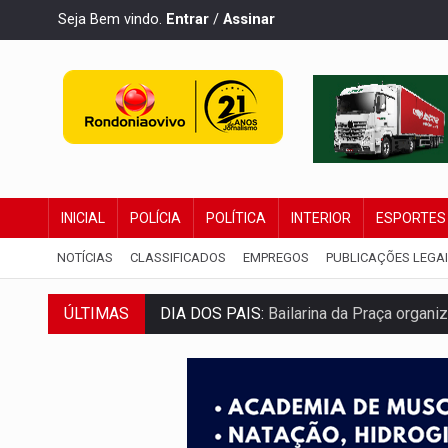
Seja Bem vindo.
Entrar
/
Assinar
INICIAL
POLÍCIA
POLÍTICA
INTERIOR
ESPORTES
NOTÍCIAS
CLASSIFICADOS
EMPREGOS
PUBLICAÇÕES LEGA
ÚLTIMAS
DIA DOS PAIS:
Bailarina da Praça organi
VÍDEO:
Perseguição a embarcação no rio
MEGA SENA:
Prêmio acumula para R$ 16
Publicação Legal:
AVISO DE LICITAÇÃO: