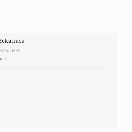
 Zekatraca
08 às 16:58
ca