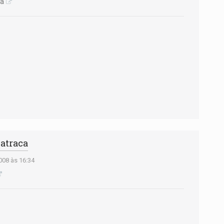
ca
katraca
08 às 16:34