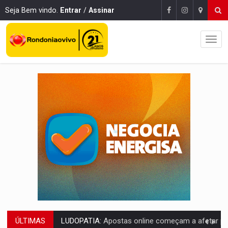
Seja Bem vindo.
Entrar
/
Assinar
ÚLTIMAS
REFLORESTAMENTO:
Plantar árvores não será mais suficiente para comprov