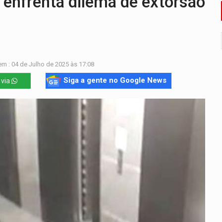
enfrenta dilema de extorsão
bate a drones durante exercício antiaéreo
o Oeste, CINEMAZÔNIA leva cinema amazônico a estudantes na
ado (8) de calor intenso e tempo firme
m : 04 de Julho de 2025 às 17:08
e espera, asfalto chega ao bairro Nova Esperança
Siga a gente no Google News
 via
na programação do Festival de Dança de Joinville
re em acidente na BR-364