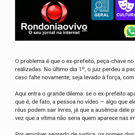
O problema é que o ex-prefeito, peça-chave no
realizadas. No último dia 1º, o juiz perdeu a pa
caso falte novamente, seja levado à força, com a
Aqui entra o grande dilema: se o ex-prefeito a
que é, de fato, a pessoa no vídeo — algo que 
réus podem sair livres, já que a ausência dele
vez que a vítima não seria quem aparece nas i
Por envolver segredo de justiça, os nomes do