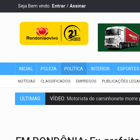
Seja Bem vindo.
Entrar
/
Assinar
INICIAL
POLÍCIA
POLÍTICA
INTERIOR
ESPORTES
NOTÍCIAS
CLASSIFICADOS
EMPREGOS
PUBLICAÇÕES LEGA
VÍDEO:
Motorista de caminhonete morre p
ÚLTIMAS
LAZER:
Seis lugares gratuitos para apro
VÍDEO:
FTICCO e Força Tática prendem 
INCLUSÃO:
Prefeitura fortalece parceri