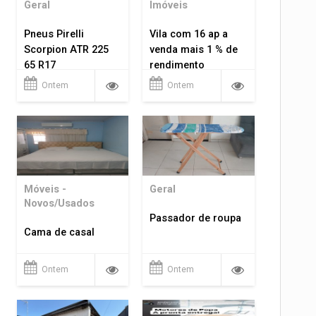
Geral
Imóveis
Pneus Pirelli
Vila com 16 ap a
Scorpion ATR 225
venda mais 1 % de
65 R17
rendimento
Ontem
Ontem
Móveis -
Geral
Novos/Usados
Passador de roupa
Cama de casal
Ontem
Ontem