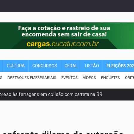
CULTURA
CONCURSOS
GERAL
LISTÃO
ELEIÇÕES 20
IS
DESTAQUES EMPRESARIAIS
EVENTOS
VÍDEOS
ENQUETES
OBIT
reso às ferragens em colisão com carreta na BR
veitar o fim de semana em Porto Velho
membro do CV com arma e drogas em boca de fumo
a com a APAE para ampliar ações voltadas a PCD's