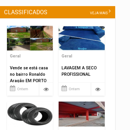
CLASSIFICADOS
VEJA MAIS
Geral
Geral
Vende se está casa
LAVAGEM A SECO
no bairro Ronaldo
PROFISSIONAL
Aragão EM PORTO
VELHO RO.
Ontem
Ontem