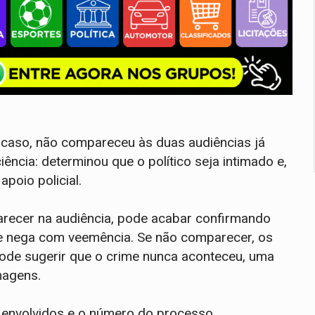
 caso, não compareceu às duas audiências já
ciência: determinou que o político seja intimado e,
poio policial.
parecer na audiência, pode acabar confirmando
ele nega com veemência. Se não comparecer, os
 pode sugerir que o crime nunca aconteceu, uma
magens.
s envolvidos e o número do processo