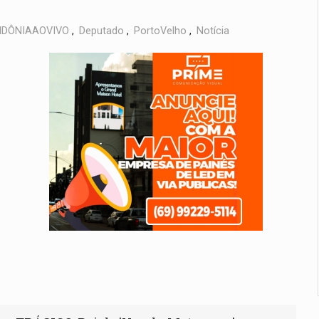
DÔNIAAOVIVO
,
Deputado
,
PortoVelho
,
Notícia