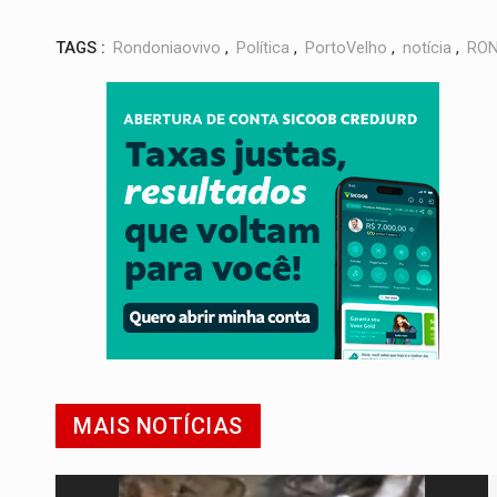
TAGS :
Rondoniaovivo
,
Política
,
PortoVelho
,
notícia
,
RON
MAIS NOTÍCIAS