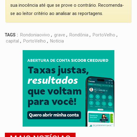
sua inocência até que se prove o contrário. Recomenda-
se ao leitor critério ao analisar as reportagens.
TAGS :
Rondoniaovivo
,
grave
,
Rondônia
,
PortoVelho
,
capital
,
PortoVelho
,
Notícia