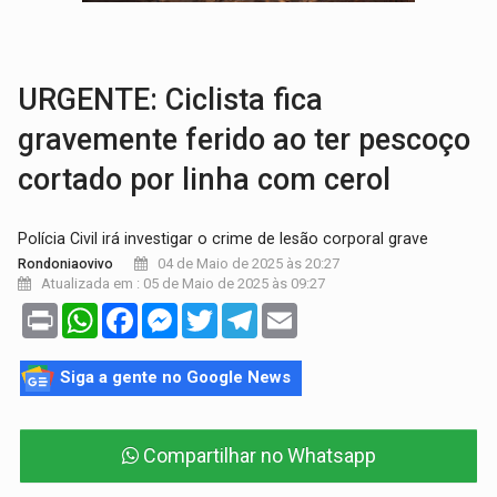
SOB SUSPEITA:
Entrega de 286 máquinas em Rondônia coincide com investig
ARTIGO:
Reter até 50% no distrato imobiliário é legal, mas não pode 
URGENTE: Ciclista fica
gravemente ferido ao ter pescoço
cortado por linha com cerol
Polícia Civil irá investigar o crime de lesão corporal grave
04 de Maio de 2025 às 20:27
Rondoniaovivo
Atualizada em : 05 de Maio de 2025 às 09:27
Print
WhatsApp
Facebook
Messenger
Twitter
Telegram
Email
Siga a gente no Google News
Compartilhar no Whatsapp