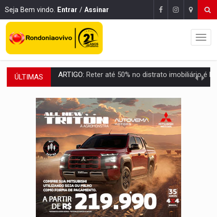
Seja Bem vindo.
Entrar
/
Assinar
ÚLTIMAS
DO HOSPITAL AO CAMPO:
Veja as mais de 200 ações de Marcos Rogé
EXPANSÃO:
Grupo Nova Era amplia presença em PVH e transforma Aramix em
ROTA GLOBAL:
PCC amplia presença internacional e transforma Brasil em cor
CONEXÃO RONDONIAOVIVO:
Museólogo Antônio Ocampo conduz a história de uma
EXTENSÃO DE DANOS:
Ferroviários pedem ao Iphan recuperação de área atingid
VARIANDO O CARDÁPIO:
Veja essa receita de carne assada para o a
PREJUÍZO AOS ESTUDANTES:
Greve dos professores em PVH é considerada 
POSSESSÃO DE DEBORAH LOGAN:
Terror mistura mistério e filmagens quase