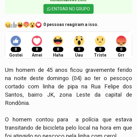
ENTRAR NO GRUPO
0 pessoas reagiram a isso.
0
0
0
0
0
0
Gostei
Amei
Haha
Uau
Triste
Grr
Um homem de 45 anos ficou gravemente ferido
na noite deste domingo (04) ao ter o pescoço
cortado com linha de pipa na Rua Felipe dos
Santos, bairro JK, zona Leste da capital de
Rondônia.
O homem contou para a polícia que estava
transitando de bicicleta pelo local na hora em que
foi atingido no pescoço pela linha com cerol.