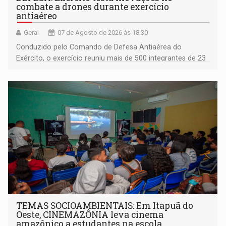
combate a drones durante exercício
antiaéreo
Geral
07 de Agosto de 2026 às 18:30
Conduzido pelo Comando de Defesa Antiaérea do
Exército, o exercício reuniu mais de 500 integrantes de 23
organizações militares da Força Terrestre
TEMAS SOCIOAMBIENTAIS: Em Itapuã do
Oeste, CINEMAZÔNIA leva cinema
amazônico a estudantes na escola