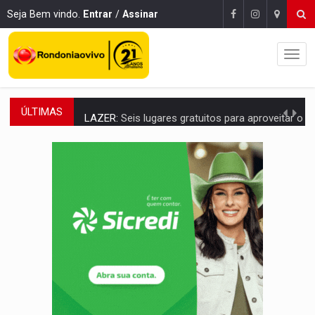
Seja Bem vindo.
Entrar
/
Assinar
ÚLTIMAS
LAZER:
Seis lugares gratuitos para aproveitar o fim de semana e
VÍDEO:
FTICCO e Força Tática prendem membro do CV com arma e drogas em
INCLUSÃO:
Prefeitura fortalece parceria com a APAE para ampliar ações v
DEFESA:
Exército testa inovações no combate a drones durante exerc
TEMAS SOCIOAMBIENTAIS:
Em Itapuã do Oeste, CINEMAZÔNIA leva cinema amazônico 
PREVISÃO:
Interior de Rondônia terá sábado (8) de calor intenso
INFRAESTRUTURA:
Após quase 30 anos de espera, asfalto chega ao bairr
A ILHA:
Coreografia de Rondônia estreia na programação do Festival de Dan