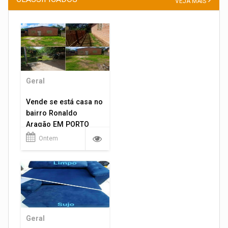
VEJA MAIS
Geral
Vende se está casa no
bairro Ronaldo
Aragão EM PORTO
VELHO RO.
Ontem
Geral