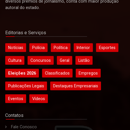
diversos prêmios de jornalismo, conta com maior produção
autoral do estado.
Editorias e Serviços
Notícias
Polícia
Política
Interior
Esportes
Cultura
Concursos
Geral
Listão
Eleições 2026
Classificados
Empregos
Publicações Legais
Destaques Empresariais
Eventos
Vídeos
Contatos
Fale Conosco