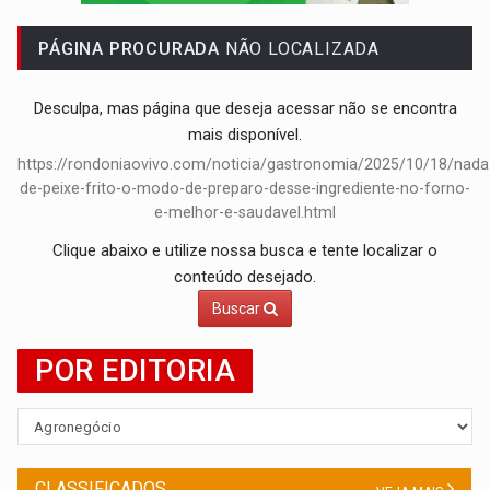
TRÁGICO:
Pai do 'Xandy Motocross' morre em acidente
PÁGINA PROCURADA
NÃO LOCALIZADA
VÍDEO:
Motorista de caminhonete morre preso às ferragens em colisão com
Desculpa, mas página que deseja acessar não se encontra
mais disponível.
https://rondoniaovivo.com/noticia/gastronomia/2025/10/18/nada
de-peixe-frito-o-modo-de-preparo-desse-ingrediente-no-forno-
e-melhor-e-saudavel.html
Clique abaixo e utilize nossa busca e tente localizar o
conteúdo desejado.
Buscar
POR EDITORIA
CLASSIFICADOS