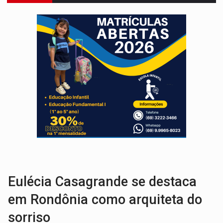
ELEIÇÕES 2026:
Patrimônio de candidata a deputada federal do PL salta R$ 1 m
VÍDEO:
Quadrilha é flagrada com cerca de 200 porções
BAIRRO TEIXEIRÃO:
MPF cobra regularização fundiária da comunid
SUCESSO NA ABERTURA:
2ª Feira Rondônia Empreendedora segue no Espaço Alternativ
REESTRUTURAÇÃO:
Secretário da Seinfra de Porto Velho pede exon
SAÚDE INDÍGENA:
Pirahã terão consultas e exames especializados durante 
ECONOMIA:
Dia dos pais deve movimentar R$ 8,5 bilhões e RO projet
ELEIÇÕES 2026:
Ulisses Guimarães e as nuvens no céu de Rondônia – Por 
DECISÃO REVISADA:
Nunes Marques reduz pena de Acir Gurgacz e declara pun
Eulécia Casagrande se destaca
em Rondônia como arquiteta do
sorriso