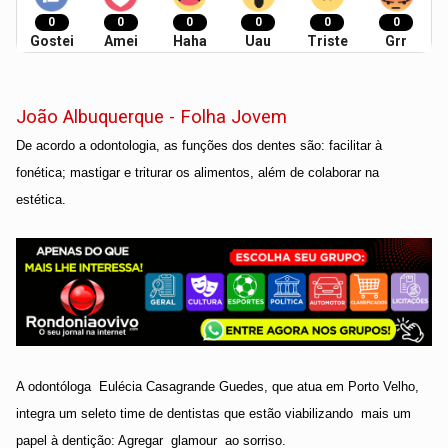
0
0
0
0
0
0
Gostei
Amei
Haha
Uau
Triste
Grr
João Albuquerque - Folha Jovem
De acordo a odontologia, as funções dos dentes são: facilitar à
fonética; mastigar e triturar os alimentos, além de colaborar na
estética.
A odontóloga
Eulécia Casagrande Guedes, que atua em Porto Velho,
integra um seleto time de dentistas que estão viabilizando
mais um
papel à dentição: Agregar
glamour
ao sorriso.