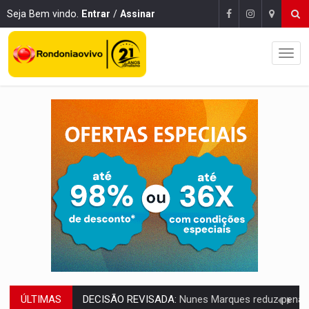
Seja Bem vindo.
Entrar
/
Assinar
ÚLTIMAS
CONEXÃO RONDONIAOVIVO:
Museólogo Antônio Ocampo lança livro sob