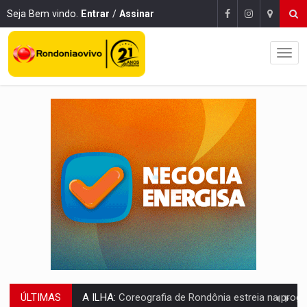
Seja Bem vindo.
Entrar
/
Assinar
ÚLTIMAS
ELEIÇÕES 2026:
Sgt. Mouza esclarece 'erro de digitação' em declaração de patrim