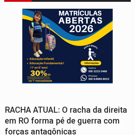
JUDICIÁRIO:
Sinjur parabeniza servidores pelo adicional de incentivo com ef
Publicação Legal:
AVISO DE LICITAÇÃO: Pregão Eletrônico Nº 12/2026
BR-364:
Polícia apreende mais de uma tonelada de drogas em fundo fal
EMOCIONE:
PRESENTES: Confira os sorteados na promoção de 
VOVÔ LADRÃO:
Idoso é filmado furtando bicicleta na frente
JUSTIÇA:
Comarca de Nova Mamoré terá seu primeiro jú
ADAILTON FÚRIA:
Assessoria denuncia suposto ataque com perfis falso
INFRAESTRUTURA:
Após quase 30 anos de espera, asfalto chega ao bairr
A ILHA:
Coreografia de Rondônia estreia na programação do Festival de Dan
RACHA ATUAL: O racha da direita
em RO forma pé de guerra com
forças antagônicas