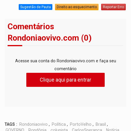
Sugestão de Pauta
Direito ao esquecimento
Reportar Erro
Comentários
Rondoniaovivo.com (0)
Acesse sua conta do Rondoniaovivo.com e faça seu
comentário
Clique aqui para entrar
TAGS :
Rondoniaovivo
,
Política
,
PortoVelho
,
Brasil
,
GOVERNO
,
Rondônia
,
colunista
,
CarlosSperança
,
Notícia